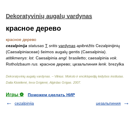
Dekoratyvinių augalų vardynas
красное дерево
красное дерево
cezalpinija
statusas
T
sritis
vardynas
apibrėžtis
Cezalpinijinių
(Caesalpiniaceae) šeimos augalų gentis (Caesalpinia).
atitikmenys
:
lot.
Caesalpinia
angl.
brasiletto; caesalpinia
vok.
Rotholzbaum
rus.
красное дерево; цезальпиния
lenk.
brezylka
Dekoratyvinių augalų vardynas. – Vilnius: Mokslo ir enciklopedijų leidybos institutas
.
Dalia Kisielienė, Ieva Grigienė, Algirdas Grigas
.
2007
.
Игры ⚽
Поможем сделать НИР
cezalpinija
цезальпиния