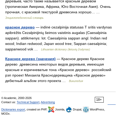
деревьев, часто также называется красным деревом
(тропическая Америка, Африка, Юго Восточная Азия). Очень
прочная, с красивой текстурой древесина хорошо… …
Энциклопедический словарь
красное дерево
— indinė cezalpinija statusas T sritis vardynas
apibrėžtis Cezalpinijinių šeimos vaistinis augalas (Caesalpinia
sappan). atitikmenys: lot. Caesalpinia sappan angl. Indian red
wood; Indian redwood; Japan wood tree; Sappan caesalpinia;
sappanwood vok …
Lithuanian dictionary (lietuvių žodynas)
Красное дерево (значения)
— Красное дерево Красное
дерево древесина некоторых видов деревьев, имеющая
красные и коричневатые тона «Красное дерево» российский
рэп проект Михаила Краснодеревщика «Красное дерево»
дебютный альбом этого проекта …
Википедия
© Academic, 2000-2026
18+
Contact us:
Technical Support
,
Advertising
Dictionaries export
, created on PHP,
Joomla,
Drupal,
WordPress,
MODx.